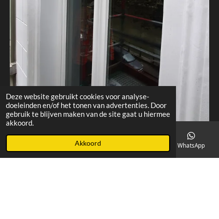
Deze website gebruikt cookies voor analyse-
doeleinden en/of het tonen van advertenties. Door
gebruik te blijven maken van de site gaat u hiermee
akkoord.
Akkoord
E-mailadres
Telefoonnummer
Facebook
WhatsApp
Delen
Delen
F
I
a
n